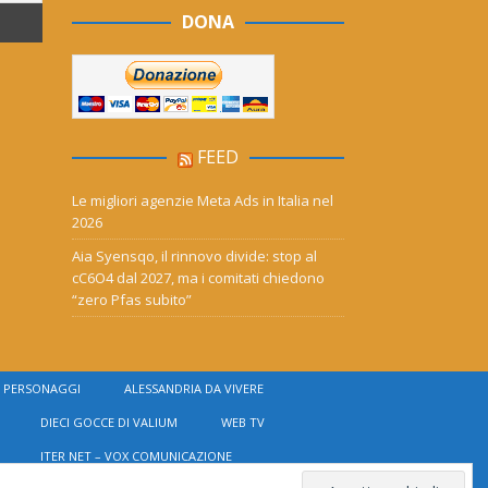
DONA
FEED
Le migliori agenzie Meta Ads in Italia nel
2026
Aia Syensqo, il rinnovo divide: stop al
cC6O4 dal 2027, ma i comitati chiedono
“zero Pfas subito”
PERSONAGGI
ALESSANDRIA DA VIVERE
DIECI GOCCE DI VALIUM
WEB TV
ITER NET – VOX COMUNICAZIONE