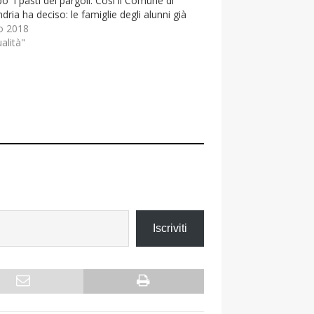
o i pasti dei pargoli. Così il Comune di
dria ha deciso: le famiglie degli alunni già
 al…
io 2018
ualità"
Iscriviti