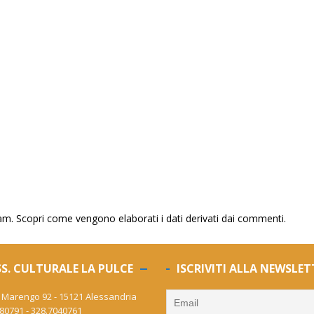
pam.
Scopri come vengono elaborati i dati derivati dai commenti
.
S. CULTURALE LA PULCE
ISCRIVITI ALLA NEWSLET
 Marengo 92 - 15121 Alessandria
80791 - 328.7040761