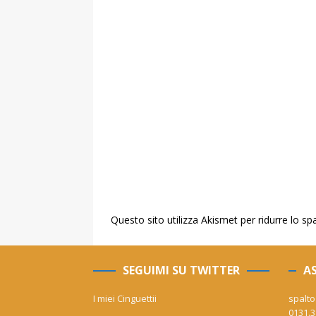
Questo sito utilizza Akismet per ridurre lo s
SEGUIMI SU TWITTER
AS
I miei Cinguettii
spalto
0131.3