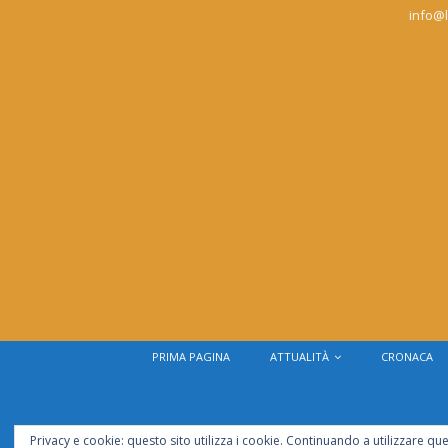
info@l
PRIMA PAGINA
ATTUALITÀ
CRONACA
Privacy e cookie: questo sito utilizza i cookie. Continuando a utilizzare que