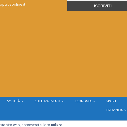
apulceonline.it
SOCIETÀ
CULTURA EVENTI
ECONOMIA
SPORT
PROVINCIA
sto sito web, acconsenti al loro utilizzo.