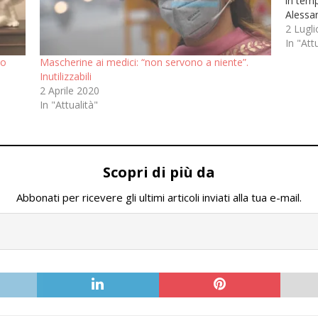
in temp
Alessan
iscritti
2 Lugl
In "Att
ho
Mascherine ai medici: “non servono a niente”.
Inutilizzabili
2 Aprile 2020
In "Attualità"
Scopri di più da
Abbonati per ricevere gli ultimi articoli inviati alla tua e-mail.