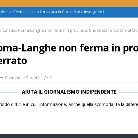
obus al Cristo: la Linea 2 trasloca in Corso Marx. Insorgono i
accolta firme”
ATTUALITÀ
no turistico Roma-Langhe non ferma in provincia. Snobbata la ‘porta’ del M
asferimento da Torino al Pam di Alessandria: “Ci vogliono
UALITÀ
 Roma-Langhe non ferma in pr
enz’acqua, il sindaco esplode: “Comunicazione vergognosa,
errato
TTUALITÀ
zo mondo dietro al supermercato: ‘monnezza ovunque
Costume e Società
0
AIUTA IL GIORNALISMO INDIPENDENTE
us 2, Roggero (Lega): “Il Comune sapeva da novembre, non ci
iodo difficile in cui l'informazione, anche quella scomoda, fa la diffe