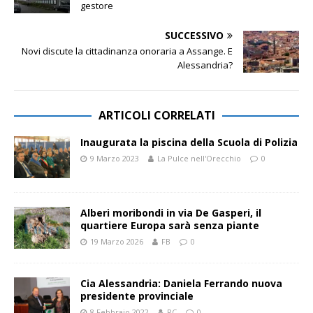
gestore
SUCCESSIVO
Novi discute la cittadinanza onoraria a Assange. E
Alessandria?
ARTICOLI CORRELATI
Inaugurata la piscina della Scuola di Polizia
9 Marzo 2023
La Pulce nell'Orecchio
0
Alberi moribondi in via De Gasperi, il
quartiere Europa sarà senza piante
19 Marzo 2026
FB
0
Cia Alessandria: Daniela Ferrando nuova
presidente provinciale
8 Febbraio 2022
RC
0