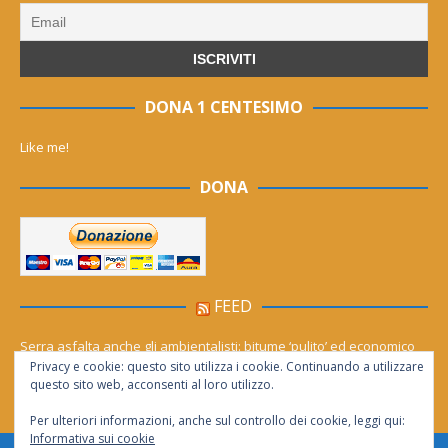
DONA 1 CENTESIMO
Like me!
DONA
FEED
Serra asfalta anche gli ambientalisti: bitume ‘pulito’ ed economico
Privacy e cookie: questo sito utilizza i cookie. Continuando a utilizzare
Le migliori agenzie Meta Ads in Italia nel 2026
questo sito web, acconsenti al loro utilizzo.
Per ulteriori informazioni, anche sul controllo dei cookie, leggi qui:
Informativa sui cookie