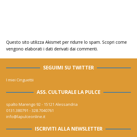
Questo sito utilizza Akismet per ridurre lo spam.
Scopri come
vengono elaborati i dati derivati dai commenti
.
SEGUIMI SU TWITTER
I miei Cinguettii
ASS. CULTURALE LA PULCE
spalto Marengo 92 - 15121 Alessandria
0131.380791 - 328.7040761
info@lapulceonline.it
ISCRIVITI ALLA NEWSLETTER