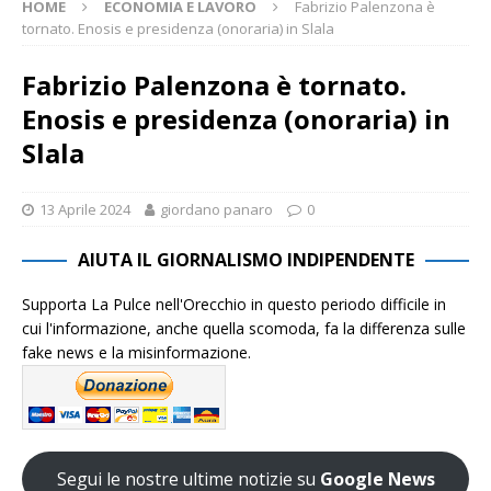
HOME
ECONOMIA E LAVORO
Fabrizio Palenzona è
tornato. Enosis e presidenza (onoraria) in Slala
Fabrizio Palenzona è tornato.
Enosis e presidenza (onoraria) in
Slala
13 Aprile 2024
giordano panaro
0
AIUTA IL GIORNALISMO INDIPENDENTE
Supporta La Pulce nell'Orecchio in questo periodo difficile in
cui l'informazione, anche quella scomoda, fa la differenza sulle
fake news e la misinformazione.
Segui le nostre ultime notizie su
Google News