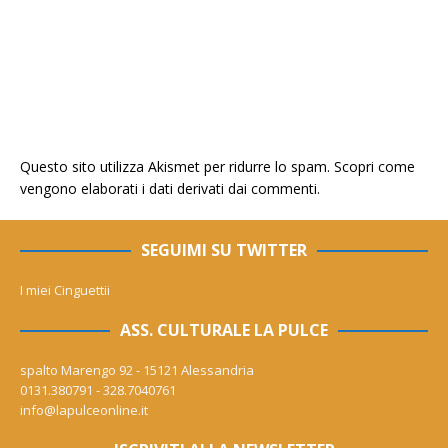
Questo sito utilizza Akismet per ridurre lo spam.
Scopri come
vengono elaborati i dati derivati dai commenti
.
SEGUIMI SU TWITTER
I miei Cinguettii
ASS. CULTURALE LA PULCE
spalto Marengo 92 - 15121 Alessandria
0131.380791 - 328.7040761
info@lapulceonline.it