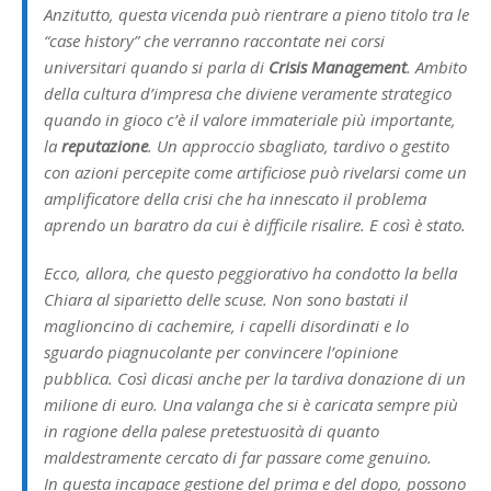
Anzitutto, questa vicenda può rientrare a pieno titolo tra le
“case history” che verranno raccontate nei corsi
universitari quando si parla di
Crisis Management
. Ambito
della cultura d’impresa che diviene veramente strategico
quando in gioco c’è il valore immateriale più importante,
la
reputazione
. Un approccio sbagliato, tardivo o gestito
con azioni percepite come artificiose può rivelarsi come un
amplificatore della crisi che ha innescato il problema
aprendo un baratro da cui è difficile risalire. E così è stato.
Ecco, allora, che questo peggiorativo ha condotto la bella
Chiara al siparietto delle scuse. Non sono bastati il
maglioncino di cachemire, i capelli disordinati e lo
sguardo piagnucolante per convincere l’opinione
pubblica. Così dicasi anche per la tardiva donazione di un
milione di euro. Una valanga che si è caricata sempre più
in ragione della palese pretestuosità di quanto
maldestramente cercato di far passare come genuino.
In questa incapace gestione del prima e del dopo, possono