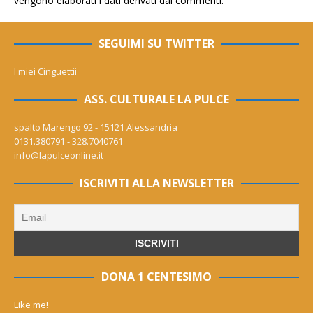
vengono elaborati i dati derivati dai commenti
.
SEGUIMI SU TWITTER
I miei Cinguettii
ASS. CULTURALE LA PULCE
spalto Marengo 92 - 15121 Alessandria
0131.380791 - 328.7040761
info@lapulceonline.it
ISCRIVITI ALLA NEWSLETTER
DONA 1 CENTESIMO
Like me!