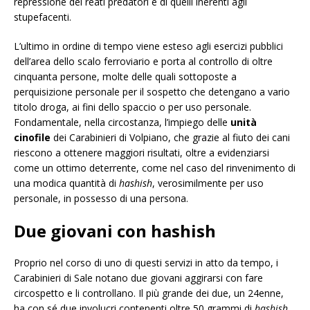
repressione dei reati predatori e di quelli inerenti agli
stupefacenti.
L’ultimo in ordine di tempo viene esteso agli esercizi pubblici
dell’area dello scalo ferroviario e porta al controllo di oltre
cinquanta persone, molte delle quali sottoposte a
perquisizione personale per il sospetto che detengano a vario
titolo droga, ai fini dello spaccio o per uso personale.
Fondamentale, nella circostanza, l’impiego delle
unità
cinofile
dei Carabinieri di Volpiano, che grazie al fiuto dei cani
riescono a ottenere maggiori risultati, oltre a evidenziarsi
come un ottimo deterrente, come nel caso del rinvenimento di
una modica quantità di
hashish
, verosimilmente per uso
personale, in possesso di una persona.
Due giovani con hashish
Proprio nel corso di uno di questi servizi in atto da tempo, i
Carabinieri di Sale notano due giovani aggirarsi con fare
circospetto e li controllano. Il più grande dei due, un 24enne,
ha con sé due involucri contenenti oltre 50 grammi di
hashish
,