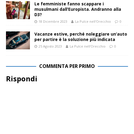
Le femministe fanno scappare i
musulmani dall’Europista. Andranno alla
D3?
18 Dicembre 2023
La Pulce nell'Orecchio
0
Vacanze estive, perché noleggiare un’auto
per partire è la soluzione più indicata
25 Agosto 2023
La Pulce nell'Orecchio
0
COMMENTA PER PRIMO
Rispondi