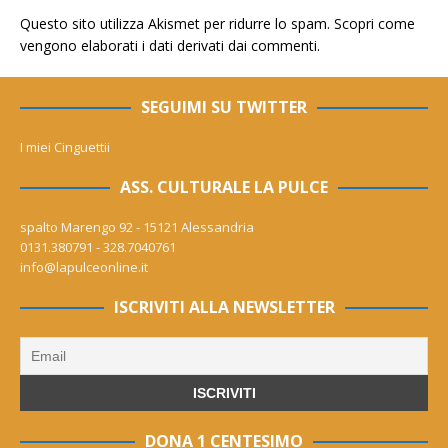
Questo sito utilizza Akismet per ridurre lo spam.
Scopri come
vengono elaborati i dati derivati dai commenti
.
SEGUIMI SU TWITTER
I miei Cinguettii
ASS. CULTURALE LA PULCE
spalto Marengo 92 - 15121 Alessandria
0131.380791 - 328.7040761
info@lapulceonline.it
ISCRIVITI ALLA NEWSLETTER
DONA 1 CENTESIMO