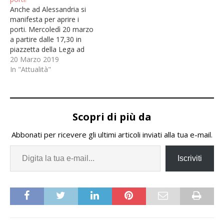
Anche ad Alessandria si
manifesta per aprire i
porti. Mercoledì 20 marzo
a partire dalle 17,30 in
piazzetta della Lega ad
Alessandria si terrà un
20 Marzo 2019
presidi, organizzato da
In "Attualità"
Mediterranea Saving
Humans, Laboratorio
Sociale, Comunità San
Benedetto al Porto e Non
Scopri di più da
Una di Meno Alessandria,
per ribadire che i porti
Abbonati per ricevere gli ultimi articoli inviati alla tua e-mail.
sono…
Iscriviti