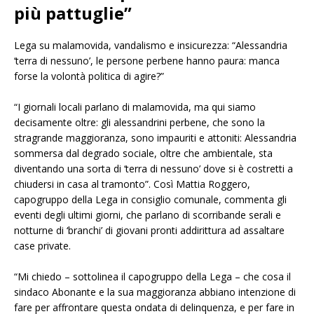
più pattuglie”
Lega su malamovida, vandalismo e insicurezza: “Alessandria
‘terra di nessuno’, le persone perbene hanno paura: manca
forse la volontà politica di agire?”
“I giornali locali parlano di malamovida, ma qui siamo
decisamente oltre: gli alessandrini perbene, che sono la
stragrande maggioranza, sono impauriti e attoniti: Alessandria
sommersa dal degrado sociale, oltre che ambientale, sta
diventando una sorta di ‘terra di nessuno’ dove si è costretti a
chiudersi in casa al tramonto”. Così Mattia Roggero,
capogruppo della Lega in consiglio comunale, commenta gli
eventi degli ultimi giorni, che parlano di scorribande serali e
notturne di ‘branchi’ di giovani pronti addirittura ad assaltare
case private.
“Mi chiedo – sottolinea il capogruppo della Lega – che cosa il
sindaco Abonante e la sua maggioranza abbiano intenzione di
fare per affrontare questa ondata di delinquenza, e per fare in