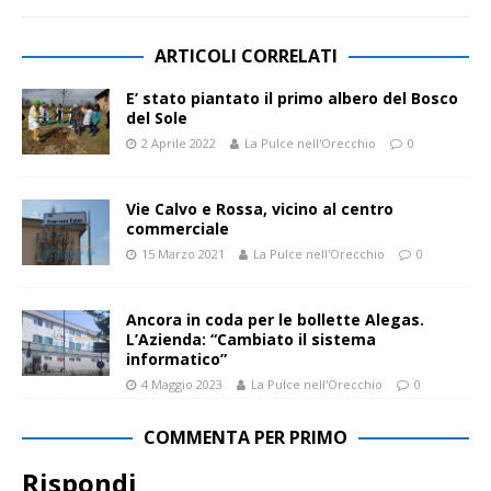
ARTICOLI CORRELATI
E’ stato piantato il primo albero del Bosco
del Sole
2 Aprile 2022
La Pulce nell'Orecchio
0
Vie Calvo e Rossa, vicino al centro
commerciale
15 Marzo 2021
La Pulce nell'Orecchio
0
Ancora in coda per le bollette Alegas.
L’Azienda: “Cambiato il sistema
informatico”
4 Maggio 2023
La Pulce nell'Orecchio
0
COMMENTA PER PRIMO
Rispondi