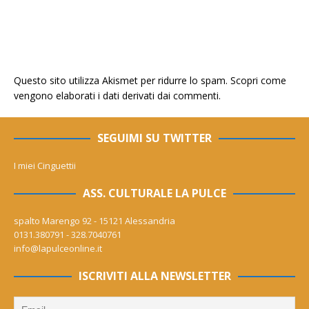
Questo sito utilizza Akismet per ridurre lo spam.
Scopri come
vengono elaborati i dati derivati dai commenti
.
SEGUIMI SU TWITTER
I miei Cinguettii
ASS. CULTURALE LA PULCE
spalto Marengo 92 - 15121 Alessandria
0131.380791 - 328.7040761
info@lapulceonline.it
ISCRIVITI ALLA NEWSLETTER