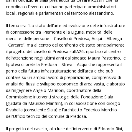
dalla Fondazione Slala presieduta da Cesare Rossini che ha
coordinato l’evento, cui hanno partecipato amministratori
locali, regionali e parlamentari del territorio alessandrino.
Il tema era “Lo stato dell’arte ed evoluzione delle infrastrutture
di connessione tra Piemonte e la Liguria, mobilità delle
merci e delle persone – Casello di Predosa, Acqui – Albenga –
Carcare”, ma al centro del confronto c’è stato principalmente
il progetto del casello di Predosa sull’A26, riportato al centro
dell’attenzione negli ultimi anni dal sindaco Maura Pastorino, e
l’ipotesi di bretella Predosa – Strevi – Acqui che rappresenta il
perno della futura infrastrutturazione dell’area e che può
contare su un ampio lavoro di preparazione, comprensivo di
analisi dei flussi e sviluppo economico di area vasta, elaborato
dall’ingegnere Angelo Marinoni, coordinatore della
Commissione interventi strategici della Fondazione Slala
(guidata da Maurizio Manfrin), in collaborazione con Giorgio
Rivabella (consulente Slala) e l’architetto Federico Morchio
dell’Ufficio tecnico del Comune di Predosa.
Il progetto del casello, alla luce dell’intervento di Edoardo Rixi,