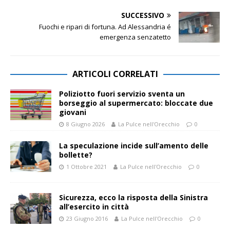
SUCCESSIVO
Fuochi e ripari di fortuna. Ad Alessandria é
emergenza senzatetto
ARTICOLI CORRELATI
Poliziotto fuori servizio sventa un
borseggio al supermercato: bloccate due
giovani
8 Giugno 2026
La Pulce nell'Orecchio
0
La speculazione incide sull’amento delle
bollette?
1 Ottobre 2021
La Pulce nell'Orecchio
0
Sicurezza, ecco la risposta della Sinistra
all’esercito in città
23 Giugno 2016
La Pulce nell'Orecchio
0