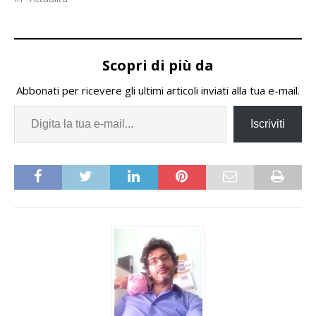
iscrivere i bambini al
servizio refezione, o non
versare la caparra fissa,
indipendentemente
Scopri di più da
dall'ISEE. L’assessore ai
Servizi Educativi e
Abbonati per ricevere gli ultimi articoli inviati alla tua e-mail.
Scolastici, Silvia Straneo,
ha espresso la…
Iscriviti