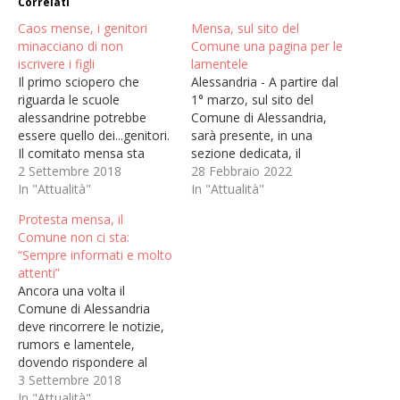
Correlati
Caos mense, i genitori
Mensa, sul sito del
minacciano di non
Comune una pagina per le
iscrivere i figli
lamentele
Il primo sciopero che
Alessandria - A partire dal
riguarda le scuole
1° marzo, sul sito del
alessandrine potrebbe
Comune di Alessandria,
essere quello dei...genitori.
sarà presente, in una
Il comitato mensa sta
sezione dedicata, il
pensando ad uno sciopero
2 Settembre 2018
modulo per segnalare i
28 Febbraio 2022
senza precedenti: "alla
In "Attualità"
problemi inerenti a
In "Attualità"
luce dei fatti avvenuti
eventuali criticità
Protesta mensa, il
finora per quanto riguarda
riguardanti la mensa
Comune non ci sta:
il servizio di refezione
scolastica.Palazzo Rosso
“Sempre informati e molto
scolastica", scrivono,
ha messo a punto, nel
attenti”
" vista la mancanza di
dettaglio, una nuova
Ancora una volta il
comunicazione con
modulistica per un dialogo
Comune di Alessandria
l’utenza, visto che ad oggi
costante e continuo tra…
deve rincorrere le notizie,
non sappiamo ancora…
rumors e lamentele,
dovendo rispondere al
Comitato mensa e alla
3 Settembre 2018
paventata minaccia di non
In "Attualità"