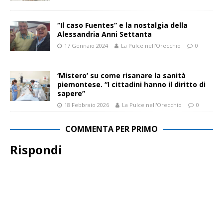
“Il caso Fuentes” e la nostalgia della
Alessandria Anni Settanta
17 Gennaio 2024
La Pulce nell'Orecchio
0
‘Mistero’ su come risanare la sanità
piemontese. “I cittadini hanno il diritto di
sapere”
18 Febbraio 2026
La Pulce nell'Orecchio
0
COMMENTA PER PRIMO
Rispondi