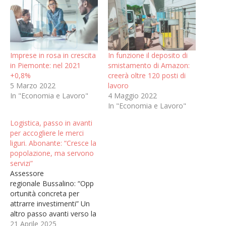
Imprese in rosa in crescita
In funzione il deposito di
in Piemonte: nel 2021
smistamento di Amazon:
+0,8%
creerà oltre 120 posti di
5 Marzo 2022
lavoro
In "Economia e Lavoro"
4 Maggio 2022
In "Economia e Lavoro"
Logistica, passo in avanti
per accogliere le merci
liguri. Abonante: “Cresce la
popolazione, ma servono
servizi”
Assessore
regionale Bussalino: “Opp
ortunità concreta per
attrarre investimenti” Un
altro passo avanti verso la
costituzione del retoporto
21 Aprile 2025