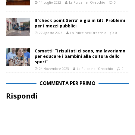
14 Luglio 2022
La Pulce nell'Orecchio
0
Il ‘check point Serra’ è già in tilt. Problemi
per i mezzi pubblici
27 Agosto 2023
La Pulce nell'Orecchio
0
Cometti: “I risultati ci sono, ma lavoriamo
per educare i bambini alla cultura dello
sport”
24 Novembre 2023
La Pulce nell'Orecchio
0
COMMENTA PER PRIMO
Rispondi