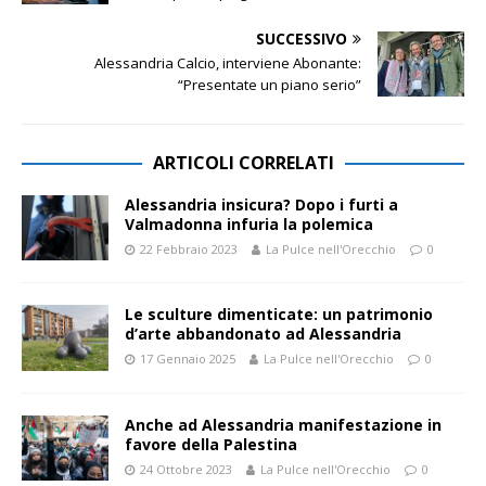
SUCCESSIVO
Alessandria Calcio, interviene Abonante:
“Presentate un piano serio”
ARTICOLI CORRELATI
Alessandria insicura? Dopo i furti a
Valmadonna infuria la polemica
22 Febbraio 2023
La Pulce nell'Orecchio
0
Le sculture dimenticate: un patrimonio
d’arte abbandonato ad Alessandria
17 Gennaio 2025
La Pulce nell'Orecchio
0
Anche ad Alessandria manifestazione in
favore della Palestina
24 Ottobre 2023
La Pulce nell'Orecchio
0