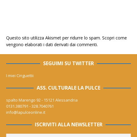
Questo sito utilizza Akismet per ridurre lo spam.
Scopri come
vengono elaborati i dati derivati dai commenti
.
SEGUIMI SU TWITTER
I miei Cinguettii
ASS. CULTURALE LA PULCE
spalto Marengo 92 - 15121 Alessandria
0131.380791 - 328.7040761
info@lapulceonline.it
ISCRIVITI ALLA NEWSLETTER