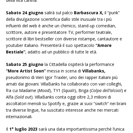
della vita canina.
Sabato 24 giugno
salirà sul palco
Barbascura X,
il “punk”
della divulgazione scientifica dallo stile inusuale tra i più
influenti del web è anche un chimico, stand-up comedian,
scrittore, autore e presentatore TV, performer teatrale,
scrittore di libri bestseller con diverse ristampe, cantautore e
youtuber italiano. Presenterà il suo spettacolo
“Amore
Bestiale”
, adatto ad un pubblico di tutte le età.
S
abato
25 giugno
la Cittadella ospiterà la performance
“More Artist Soon”
messa in scena di
Villabanks,
pseudonimo di Vieri Igor Traxler, uno dei rapper italiani più
amati dai giovani. VillaBanks ha collaborato con vari colleghi,
fra cui Madame (
Mood
), TY1 (
Squali
), Briga (
Colpa dell’alcool
) e
Alfa (
Sold out
). VillaBanks conta oggi oltre 2,3 milioni di
ascoltatori mensili su Spotify e, grazie ai suoi “switch” nei brani
tra diverse lingue, ha suscitato interesse anche nei mercati
internazionali.
Il
1° luglio 20
23
sarà una data importantissima perché l’unica