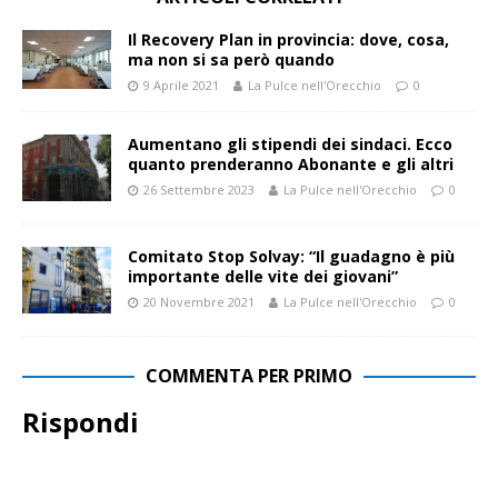
Il Recovery Plan in provincia: dove, cosa,
ma non si sa però quando
9 Aprile 2021
La Pulce nell'Orecchio
0
Aumentano gli stipendi dei sindaci. Ecco
quanto prenderanno Abonante e gli altri
26 Settembre 2023
La Pulce nell'Orecchio
0
Comitato Stop Solvay: “Il guadagno è più
importante delle vite dei giovani”
20 Novembre 2021
La Pulce nell'Orecchio
0
COMMENTA PER PRIMO
Rispondi