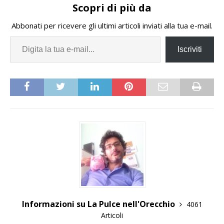
numero 0131037973, via
Scopri di più da
e-mail all'indirizzo
info.cpi.alessandria@agenz
Abbonati per ricevere gli ultimi articoli inviati alla tua e-mail.
iapiemontelavoro.it
35938 - PANETTIERE |
Iscriviti
Alessandria
(AL)Descrizione:Mansione:
la persona si occuperà di
scegliere e impastare gli
ingredienti, accendere i
forni,…
Informazioni su La Pulce nell'Orecchio
4061
Articoli