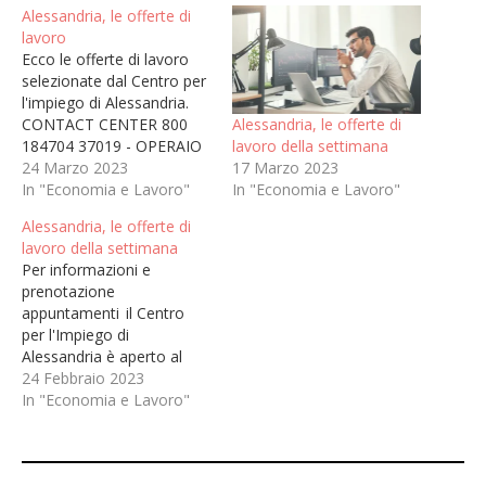
Alessandria, le offerte di
lavoro
Ecco le offerte di lavoro
selezionate dal Centro per
l'impiego di Alessandria.
Alessandria, le offerte di
CONTACT CENTER 800
lavoro della settimana
184704 37019 - OPERAIO
17 Marzo 2023
EDILE RASATORE E
24 Marzo 2023
In "Economia e Lavoro"
POSATORE DI CAPPOTTO
In "Economia e Lavoro"
TERMICO | Provincia di
Alessandria, le offerte di
AlessandriaDescrizione:Ma
lavoro della settimana
nsione: la persona si
Per informazioni e
occuperà di rasatura di
prenotazione
muri interni ed esterni e
appuntamenti il Centro
posa di cappotto
per l'Impiego di
termicoRequisiti: si
Alessandria è aperto al
richiede esperienza nella
pubblico dal lunedì al
24 Febbraio 2023
mansione,…
venerdì dalle 9.00 alle
In "Economia e Lavoro"
12.00 in alternativa siamo
contattabili
telefonicamente al