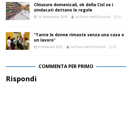
Chiusure domenicali, ok della Cisl se i
sindacati dettano le regole
18 Settembre 2018
La Pulce nell'Orecchio
0
“Tante le donne rimaste senza una casa o
un lavoro”
9 Febbraio 2023
La Pulce nell'Orecchio
0
COMMENTA PER PRIMO
Rispondi