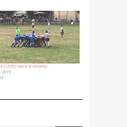
 il CUSPO vince di rimonta
e 2019
rt"