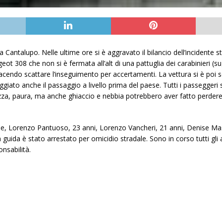
Cantalupo. Nelle ultime ore si è aggravato il bilancio dell’incidente st
eot 308 che non si è fermata all’alt di una pattuglia dei carabinieri (s
acendo scattare l’inseguimento per accertamenti. La vettura si è poi sc
giato anche il passaggio a livello prima del paese. Tutti i passeggeri 
zza, paura, ma anche ghiaccio e nebbia potrebbero aver fatto perdere 
ale, Lorenzo Pantuoso, 23 anni, Lorenzo Vancheri, 21 anni, Denise Mas
lla guida è stato arrestato per omicidio stradale. Sono in corso tutti g
onsabilità.