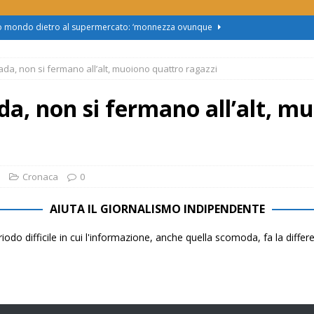
zo mondo dietro al supermercato: ‘monnezza ovunque
ada, non si fermano all’alt, muoiono quattro ragazzi
us 2, Roggero (Lega): “Il Comune sapeva da novembre, non ci
ada, non si fermano all’alt, m
obus al Cristo: la Linea 2 trasloca in Corso Marx. Insorgono i
accolta firme”
ATTUALITÀ
asferimento da Torino al Pam di Alessandria: “Ci vogliono
Cronaca
0
UALITÀ
AIUTA IL GIORNALISMO INDIPENDENTE
enz’acqua, il sindaco esplode: “Comunicazione vergognosa,
iodo difficile in cui l'informazione, anche quella scomoda, fa la diffe
TTUALITÀ