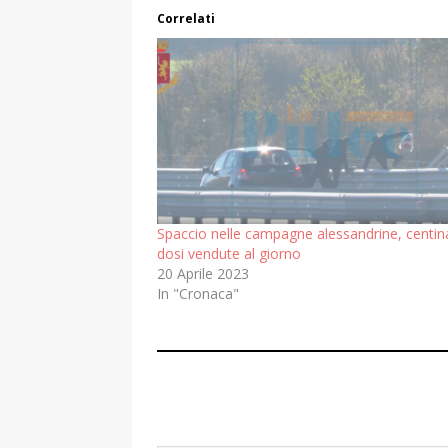
Correlati
Spaccio nelle campagne alessandrine, centina
dosi vendute al giorno
20 Aprile 2023
In "Cronaca"