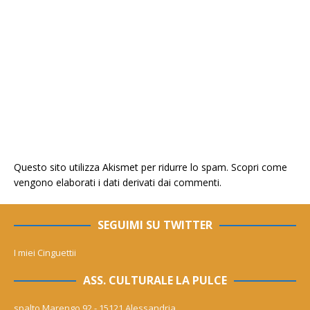
Questo sito utilizza Akismet per ridurre lo spam.
Scopri come
vengono elaborati i dati derivati dai commenti
.
SEGUIMI SU TWITTER
I miei Cinguettii
ASS. CULTURALE LA PULCE
spalto Marengo 92 - 15121 Alessandria