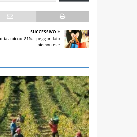
SUCCESSIVO
ria a picco: -81%. Il peggior dato
piemontese