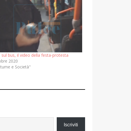
i sul bus, il video della festa-protesta
obre 2020
stume e Società"
Iscriviti