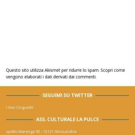
Questo sito utilizza Akismet per ridurre lo spam.
Scopri come
vengono elaborati i dati derivati dai commenti
.
SEGUIMI SU TWITTER
I miei Cinguettii
ASS. CULTURALE LA PULCE
spalto Marengo 92 - 15121 Alessandria