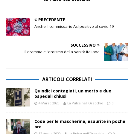
PRECEDENTE
Anche il commissario Asl positivo al covid 19
SUCCESSIVO
Il dramma e l’eroismo della sanità italiana
ARTICOLI CORRELATI
Quindici contagiati, un morto e due
ospedali chiusi
4 Marzo 2020
La Pulce nell'Orecchio
0
Code per le mascherine, esaurite in poche
ore
17 Aprile 2020
La Pulce nell'Orecchio
0