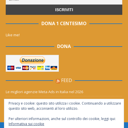
DONA 1 CENTESIMO
Like me!
DONA
FEED
Le migliori agenzie Meta Ads in Italia nel 2026
Aia Syensqo, il rinnovo divide: stop al cC6O4 dal 2027, ma i comitati
Privacy e cookie: questo sito utilizza i cookie. Continuando a utilizzare
chiedono “zero Pfas subito”
questo sito web, acconsenti al loro utilizzo.
Per ulteriori informazioni, anche sul controllo dei cookie, leggi qui:
Informativa sui cookie