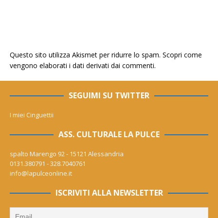
Questo sito utilizza Akismet per ridurre lo spam.
Scopri come
vengono elaborati i dati derivati dai commenti
.
SEGUIMI SU TWITTER
I miei Cinguettii
ASS. CULTURALE LA PULCE
spalto Marengo 92 - 15121 Alessandria
0131.380791 - 328.7040761
info@lapulceonline.it
ISCRIVITI ALLA NEWSLETTER