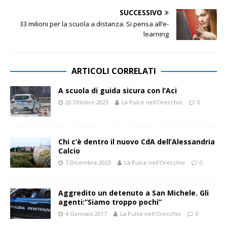
SUCCESSIVO
33 milioni per la scuola a distanza. Si pensa all’e-
learning
ARTICOLI CORRELATI
A scuola di guida sicura con l’Aci
20 Ottobre 2023
La Pulce nell'Orecchio
0
Chi c’è dentro il nuovo CdA dell’Alessandria
Calcio
7 Dicembre 2023
La Pulce nell'Orecchio
0
Aggredito un detenuto a San Michele. Gli
agenti:”Siamo troppo pochi”
4 Gennaio 2017
La Pulce nell'Orecchio
0