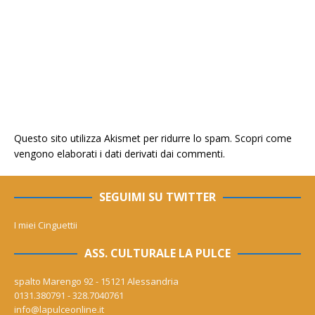
Questo sito utilizza Akismet per ridurre lo spam.
Scopri come
vengono elaborati i dati derivati dai commenti
.
SEGUIMI SU TWITTER
I miei Cinguettii
ASS. CULTURALE LA PULCE
spalto Marengo 92 - 15121 Alessandria
0131.380791 - 328.7040761
info@lapulceonline.it