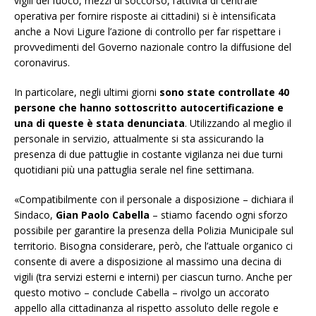
vigili del fuoco, mezzi di soccorso, l’attività di centrale
operativa per fornire risposte ai cittadini) si è intensificata
anche a Novi Ligure l’azione di controllo per far rispettare i
provvedimenti del Governo nazionale contro la diffusione del
coronavirus.
In particolare, negli ultimi giorni
sono state controllate 40
persone che hanno sottoscritto autocertificazione e
una di queste è stata denunciata
. Utilizzando al meglio il
personale in servizio, attualmente si sta assicurando la
presenza di due pattuglie in costante vigilanza nei due turni
quotidiani più una pattuglia serale nel fine settimana.
«Compatibilmente con il personale a disposizione – dichiara il
Sindaco,
Gian Paolo Cabella
– stiamo facendo ogni sforzo
possibile per garantire la presenza della Polizia Municipale sul
territorio. Bisogna considerare, però, che l’attuale organico ci
consente di avere a disposizione al massimo una decina di
vigili (tra servizi esterni e interni) per ciascun turno. Anche per
questo motivo – conclude Cabella – rivolgo un accorato
appello alla cittadinanza al rispetto assoluto delle regole e