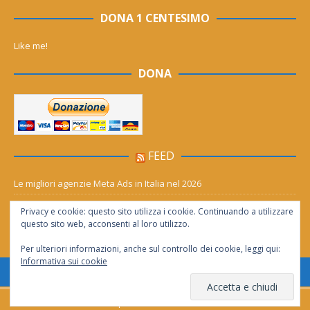
DONA 1 CENTESIMO
Like me!
DONA
FEED
Le migliori agenzie Meta Ads in Italia nel 2026
Aia Syensqo, il rinnovo divide: stop al cC6O4 dal 2027, ma i comitati
Privacy e cookie: questo sito utilizza i cookie. Continuando a utilizzare
chiedono “zero Pfas subito”
questo sito web, acconsenti al loro utilizzo.
Per ulteriori informazioni, anche sul controllo dei cookie, leggi qui:
Informativa sui cookie
Consentita la riproduzione solo se citata la fonte