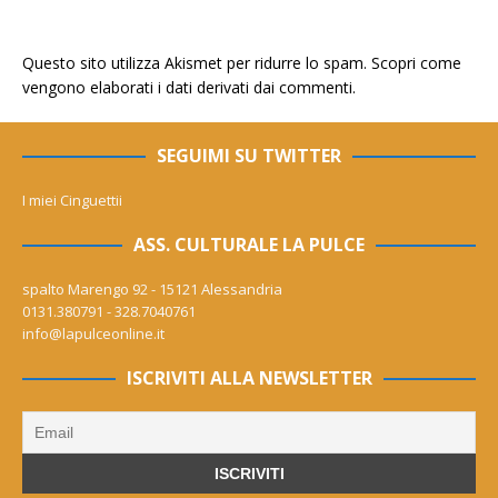
Questo sito utilizza Akismet per ridurre lo spam.
Scopri come
vengono elaborati i dati derivati dai commenti
.
SEGUIMI SU TWITTER
I miei Cinguettii
ASS. CULTURALE LA PULCE
spalto Marengo 92 - 15121 Alessandria
0131.380791 - 328.7040761
info@lapulceonline.it
ISCRIVITI ALLA NEWSLETTER