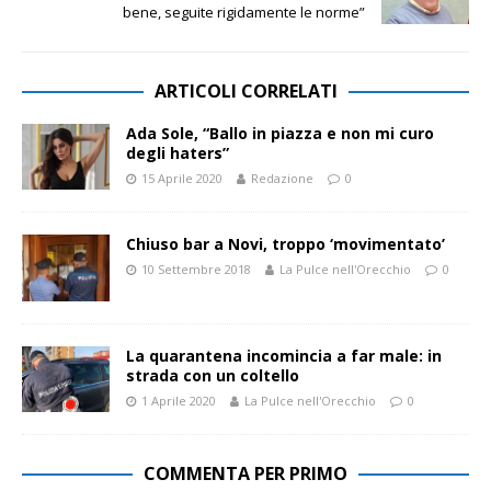
bene, seguite rigidamente le norme”
ARTICOLI CORRELATI
Ada Sole, “Ballo in piazza e non mi curo
degli haters”
15 Aprile 2020
Redazione
0
Chiuso bar a Novi, troppo ‘movimentato’
10 Settembre 2018
La Pulce nell'Orecchio
0
La quarantena incomincia a far male: in
strada con un coltello
1 Aprile 2020
La Pulce nell'Orecchio
0
COMMENTA PER PRIMO