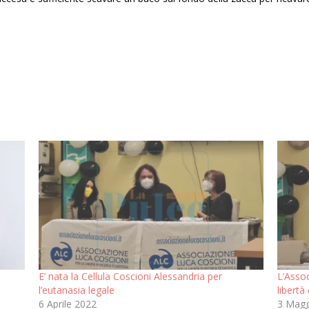
E’ nata la Cellula Coscioni Alessandria per
L’Assoc
l’eutanasia legale
libertà c
6 Aprile 2022
3 Magg