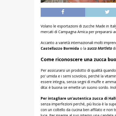
Volano le esportazioni di zucche Made in Ita
mercati di Campagna Amica per prepararsi ad 
Accanto a varietà internazionali molti imprendi
Castellazzo Bormida
o la
z
ucca Martleta
di
Come riconoscere una zucca bu
Per assicurarsi un prodotto di qualità quando
po’ umida e i semi scivolosi, perché la vitam
essere integra, senza segni di muffe e ammac
dita: è buona se emette un suono sordo. Inolt
Per intagliare un’autentica zucca di Ha
senza imperfezioni perché, più liscia è la supe
con un coltello da cucina ben affilato e non tr
luce. Per inserire al suo interno una candela 