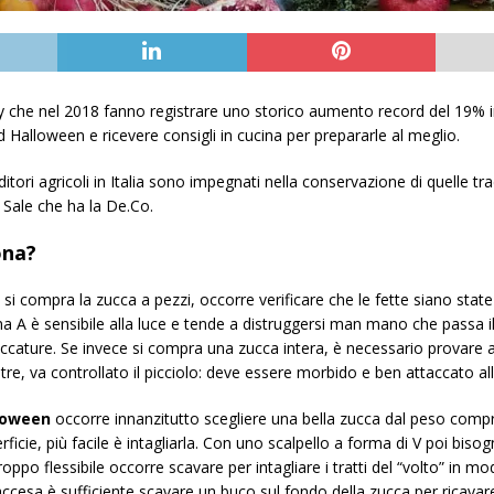
ly che nel 2018 fanno registrare uno storico aumento record del 19% i
Halloween e ricevere consigli in cucina per prepararle al meglio.
tori agricoli in Italia sono impegnati nella conservazione di quelle trad
 Sale che ha la De.Co.
ona?
 si compra la zucca a pezzi, occorre verificare che le fette siano stat
ina A è sensibile alla luce e tende a distruggersi man mano che passa i
cature. Se invece si compra una zucca intera, è necessario provare 
re, va controllato il picciolo: deve essere morbido e ben attaccato al
lloween
occorre innanzitutto scegliere una bella zucca dal peso compres
rficie, più facile è intagliarla. Con uno scalpello a forma di V poi bisog
oppo flessibile occorre scavare per intagliare i tratti del “volto” in m
accesa è sufficiente scavare un buco sul fondo della zucca per ricavar