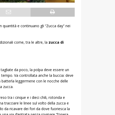
n quantità e continuano gli “Zucca day” nei
izionali come, tra le altre, la
zucca di
e tagliate da poco, la polpa deve essere un
l tempo. Va controllata anche la buccia: deve
a batterla leggermene con le nocche delle
la zucca.
o tra i cinque e i dieci chili, rotonda e
na tracciare le linee sul volto della zucca e
odo da ricavare dei fori da dove fuoriesca la
e una via d’entrata senza rovinare “l’opera