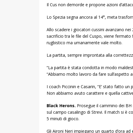
Il Cus non demorde e propone azioni d’attacc
Lo Spezia segna ancora al 14°, meta trasforma
Allo scadere i giocatori cussini avanzano nei
sacrificio tra le file del Cuspo, viene fermat
rugbistico ma umanamente vale molto.
La partita, sempre improntata alla correttezza
“La partita è stata condotta in modo maldest
“Abbiamo molto lavoro da fare sull’aspetto ag
I coach Piccinin e Casarin, “E’ stato fatto un 
Non abbiamo avuto carattere e quella cattiv
Black Herons.
Prosegue il cammino dei BH n
sul campo casalingo di Strevi. Il match si è c
5 minuti di gioco.
Gli Aironi Neri impiegano un quarto d’ora ad en