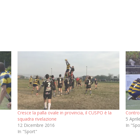
Cresce la palla ovale in provincia, il CUSPO è la
Contro 
squadra rivelazione
5 April
12 Dicembre 2016
In "Spo
In "Sport"