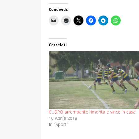
Condividi:
Correlati
CUSPO arrembante rimonta e vince in casa
10 Aprile 2018
In "Sport"