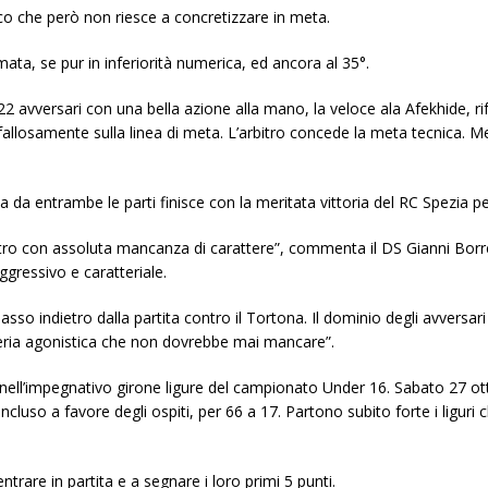
o che però non riesce a concretizzare in meta.
ta, se pur in inferiorità numerica, ed ancora al 35°.
 22 avversari con una bella azione alla mano, la veloce ala Afekhide, r
o fallosamente sulla linea di meta. L’arbitro concede la meta tecnica. 
 da entrambe le parti finisce con la meritata vittoria del RC Spezia pe
ro con assoluta mancanza di carattere”, commenta il DS Gianni Borrell
gressivo e caratteriale.
passo indietro dalla partita contro il Tortona. Il dominio degli avversar
eria agonistica che non dovrebbe mai mancare”.
ell’impegnativo girone ligure del campionato Under 16. Sabato 27 ott
oncluso a favore degli ospiti, per 66 a 17. Partono subito forte i ligur
trare in partita e a segnare i loro primi 5 punti.