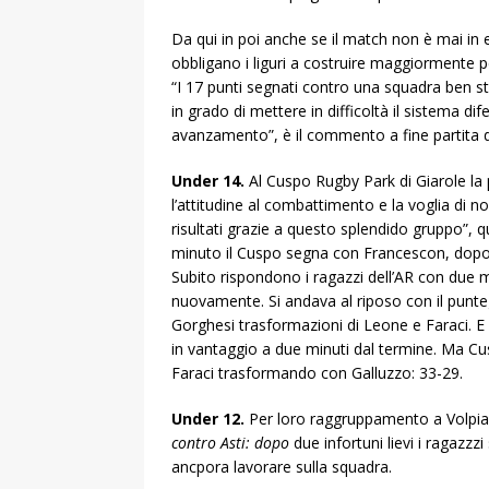
Da qui in poi anche se il match non è mai in
obbligano i liguri a costruire maggiormente p
“I 17 punti segnati contro una squadra ben
in grado di mettere in difficoltà il sistema d
avanzamento”, è il commento a fine partita
Under 14.
Al Cuspo Rugby Park di Giarole la 
l’attitudine al combattimento e la voglia di 
risultati grazie a questo splendido gruppo”, 
minuto il Cuspo segna con Francescon, dopo
Subito rispondono i ragazzi dell’AR con due m
nuovamente. Si andava al riposo con il punteg
Gorghesi trasformazioni di Leone e Faraci. 
in vantaggio a due minuti dal termine. Ma Cu
Faraci trasformando con Galluzzo: 33-29.
Under 12.
Per loro raggruppamento a Volpia
contro Asti: dopo
due infortuni lievi i ragazz
ancpora lavorare sulla squadra.