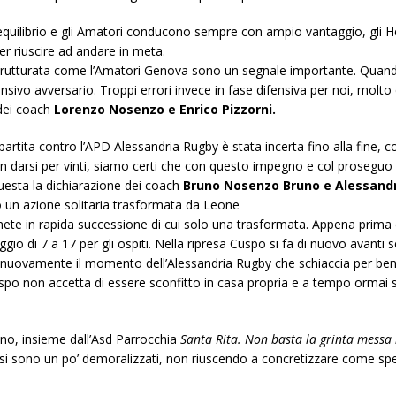
 equilibrio e gli Amatori conducono sempre con ampio vantaggio, gli 
er riuscire ad andare in meta.
 strutturata come l’Amatori Genova sono un segnale importante. Qu
ifensivo avversario. Troppi errori invece in fase difensiva per noi, mol
 dei coach
Lorenzo Nosenzo e Enrico Pizzorni.
partita contro l’APD Alessandria Rugby è stata incerta fino alla fine,
non darsi per vinti, siamo certi che con questo impegno e col proseguo
questa la dichiarazione dei coach
Bruno Nosenzo Bruno e Alessand
 un azione solitaria trasformata da Leone
ete in rapida successione di cui solo una trasformata. Appena prima de
gio di 7 a 17 per gli ospiti. Nella ripresa Cuspo si fa di nuovo avant
E nuovamente il momento dell’Alessandria Rugby che schiaccia per b
spo non accetta di essere sconfitto in casa propria e a tempo ormai 
no, insieme dall’Asd Parrocchia
Santa Rita. Non basta la grinta messa 
zi si sono un po’ demoralizzati, non riuscendo a concretizzare come spe