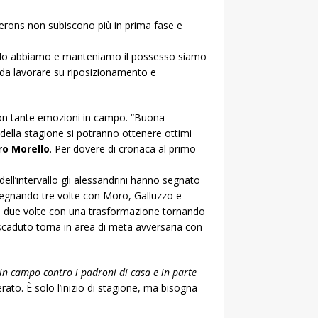
Herons non subiscono più in prima fase e
ando abbiamo e manteniamo il possesso siamo
to da lavorare su riposizionamento e
 con tante emozioni in campo. “Buona
 della stagione si potranno ottenere ottimi
ro Morello
. Per dovere di cronaca al primo
ll’intervallo gli alessandrini hanno segnato
i segnando tre volte con Moro, Galluzzo e
en due volte con una trasformazione tornando
scaduto torna in area di meta avversaria con
in campo contro i padroni di casa e in parte
rato. È solo l’inizio di stagione, ma bisogna