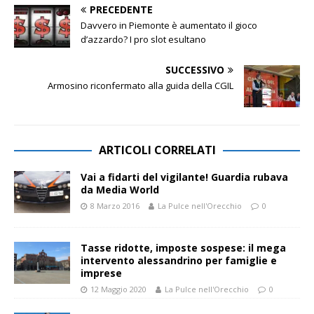
PRECEDENTE
Davvero in Piemonte è aumentato il gioco
d’azzardo? I pro slot esultano
SUCCESSIVO
Armosino riconfermato alla guida della CGIL
ARTICOLI CORRELATI
Vai a fidarti del vigilante! Guardia rubava
da Media World
8 Marzo 2016
La Pulce nell'Orecchio
0
Tasse ridotte, imposte sospese: il mega
intervento alessandrino per famiglie e
imprese
12 Maggio 2020
La Pulce nell'Orecchio
0