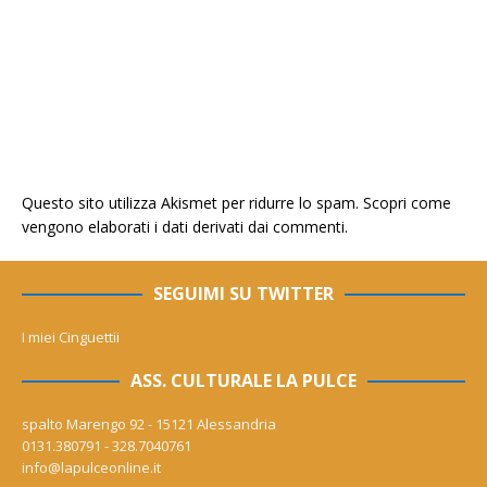
Questo sito utilizza Akismet per ridurre lo spam.
Scopri come
vengono elaborati i dati derivati dai commenti
.
SEGUIMI SU TWITTER
I miei Cinguettii
ASS. CULTURALE LA PULCE
spalto Marengo 92 - 15121 Alessandria
0131.380791 - 328.7040761
info@lapulceonline.it