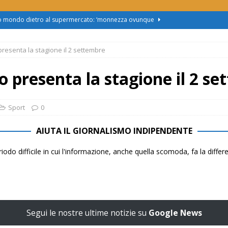
zo mondo dietro al supermercato: ‘monnezza ovunque
 presenta la stagione il 2 settembre
us 2, Roggero (Lega): “Il Comune sapeva da novembre, non ci
ano presenta la stagione il 2 s
obus al Cristo: la Linea 2 trasloca in Corso Marx. Insorgono i
accolta firme”
ATTUALITÀ
Sport
0
asferimento da Torino al Pam di Alessandria: “Ci vogliono
AIUTA IL GIORNALISMO INDIPENDENTE
UALITÀ
iodo difficile in cui l'informazione, anche quella scomoda, fa la diffe
enz’acqua, il sindaco esplode: “Comunicazione vergognosa,
TTUALITÀ
Segui le nostre ultime notizie su
Google News