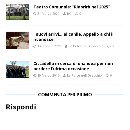
Teatro Comunale: “Riaprirà nel 2025”
31 Marzo 2022
RC
0
I nuovi arrivi… al canile. Appello a chi li
riconosce
1 Gennaio 2019
La Pulce nell'Orecchio
0
Cittadella in cerca di una idea per non
perdere l’ultima occasione
19 Marzo 2016
La Pulce nell'Orecchio
0
COMMENTA PER PRIMO
Rispondi