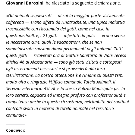
Giovanni Barosini
, ha rilasciato la seguente dichiarazione.
«
Gli animali sequestrati — di cui la maggior parte visivamente
sofferenti — erano affetti da rinotracheite, una tipica malattia
trasmissibile con l’accumulo dei gatti, come nel caso in
questione.
Inoltre, i 21 gatti — infestati da pulci — erano senza
le necessarie cure, quali le vaccinazioni, che se non
somministrate causano danni permanenti negli animali.
Tutti
questi gatti — ricoverati ora al Gattile Sanitario di Viale Teresa
Michel 46 di Alessandria — sono già stati visitati e sottoposti
agli accertamenti necessari e si provvederà alla loro
sterilizzazione.
La nostra attenzione è e rimane su questi temi
molto alta e ringrazio l’Ufficio comunale Tutela Animali, il
Servizio veterinario ASL AL e la stessa Polizia Municipale per la
loro serietà, capacità ed impegno profuso con professionalità e
competenza anche in questa circostanza, nell’ambito dei continui
controlli svolti in materia di tutela animale nel territorio
comunale
».
Condividi: