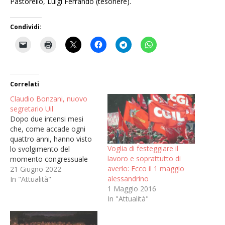
Pastorello, Luigi Ferrando (tesoriere).
Condividi:
Correlati
Claudio Bonzani, nuovo
segretario Uil
Dopo due intensi mesi
che, come accade ogni
quattro anni, hanno visto
Voglia di festeggiare il
lo svolgimento del
lavoro e soprattutto di
momento congressuale
averlo: Ecco il 1 maggio
per tutte le categorie della
21 Giugno 2022
alessandrino
UIL di Alessandria, si
In "Attualità"
1 Maggio 2016
conclude la stagione
In "Attualità"
congressuale sul territorio
con il 18° Congresso
confederale della UIL di