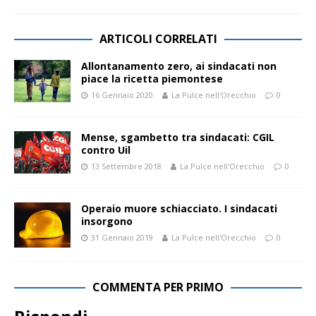
ARTICOLI CORRELATI
Allontanamento zero, ai sindacati non
piace la ricetta piemontese
16 Gennaio 2020
La Pulce nell'Orecchio
0
Mense, sgambetto tra sindacati: CGIL
contro Uil
13 Settembre 2018
La Pulce nell'Orecchio
0
Operaio muore schiacciato. I sindacati
insorgono
31 Gennaio 2019
La Pulce nell'Orecchio
0
COMMENTA PER PRIMO