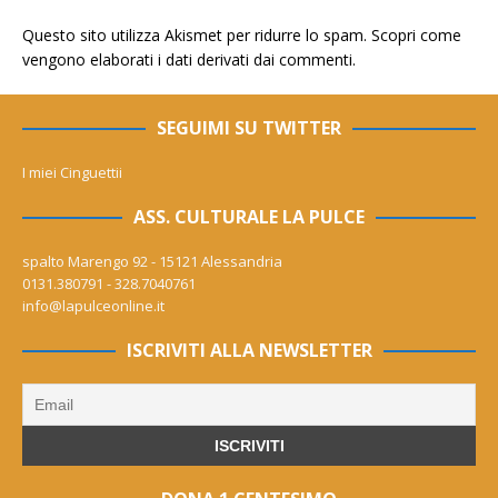
Questo sito utilizza Akismet per ridurre lo spam.
Scopri come
vengono elaborati i dati derivati dai commenti
.
SEGUIMI SU TWITTER
I miei Cinguettii
ASS. CULTURALE LA PULCE
spalto Marengo 92 - 15121 Alessandria
0131.380791 - 328.7040761
info@lapulceonline.it
ISCRIVITI ALLA NEWSLETTER