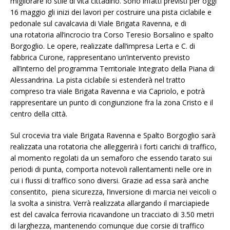
migliorare lo stile di vita cittadino. Sono infatti previsti per oggi
16 maggio gli inizi dei lavori per costruire una pista ciclabile e
pedonale sul cavalcavia di Viale Brigata Ravenna, e di
una rotatoria all’incrocio tra Corso Teresio Borsalino e spalto
Borgoglio. Le opere, realizzate dall’impresa Lerta e C. di
fabbrica Curone, rappresentano un’intervento previsto
all’interno del programma Territoriale Integrato della Piana di
Alessandrina. La pista ciclabile si estenderà nel tratto
compreso tra viale Brigata Ravenna e via Capriolo, e potrà
rappresentare un punto di congiunzione fra la zona Cristo e il
centro della città.
Sul crocevia tra viale Brigata Ravenna e Spalto Borgoglio sarà
realizzata una rotatoria che alleggerirà i forti carichi di traffico,
al momento regolati da un semaforo che essendo tarato sui
periodi di punta, comporta notevoli rallentamenti nelle ore in
cui i flussi di traffico sono diversi. Grazie ad essa sarà anche
consentito, piena sicurezza, l’inversione di marcia nei veicoli o
la svolta a sinistra. Verrà realizzata allargando il marciapiede
est del cavalca ferrovia ricavandone un tracciato di 3.50 metri
di larghezza, mantenendo comunque due corsie di traffico