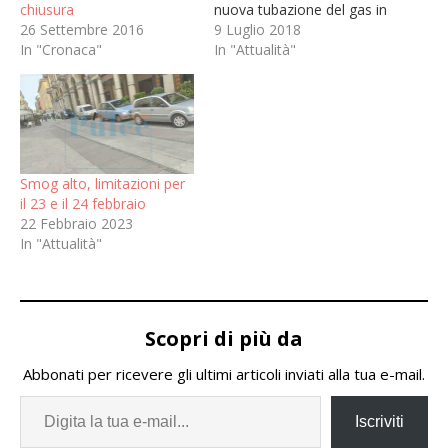
chiusura
nuova tubazione del gas in
26 Settembre 2016
progetto sul cavalcavia
9 Luglio 2018
In "Cronaca"
Brigate Ravenna di
In "Attualità"
Alessandria da parte di
Amag Reti gas
l’Amministrazione
Comunale ha valutato la
soluzione operativa che
arrechi il minor disagio
Smog alto, limitazioni per
possibile Dalle 10 di lunedì
il 23 e il 24 febbraio
9 luglio si…
22 Febbraio 2023
In "Attualità"
Scopri di più da
Abbonati per ricevere gli ultimi articoli inviati alla tua e-mail.
Iscriviti