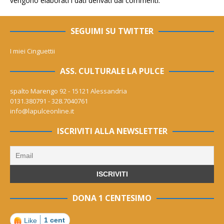
vengono elaborati i dati derivati dai commenti
.
SEGUIMI SU TWITTER
I miei Cinguettii
ASS. CULTURALE LA PULCE
spalto Marengo 92 - 15121 Alessandria
0131.380791 - 328.7040761
info@lapulceonline.it
ISCRIVITI ALLA NEWSLETTER
DONA 1 CENTESIMO
1 cent
Like