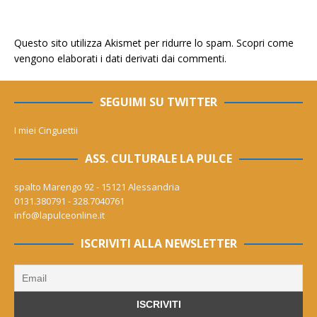
Questo sito utilizza Akismet per ridurre lo spam.
Scopri come
vengono elaborati i dati derivati dai commenti
.
SEGUIMI SU TWITTER
I miei Cinguettii
ASS. CULTURALE LA PULCE
spalto Marengo 92 - 15121 Alessandria
0131.380791 - 328.7040761
info@lapulceonline.it
ISCRIVITI ALLA NEWSLETTER