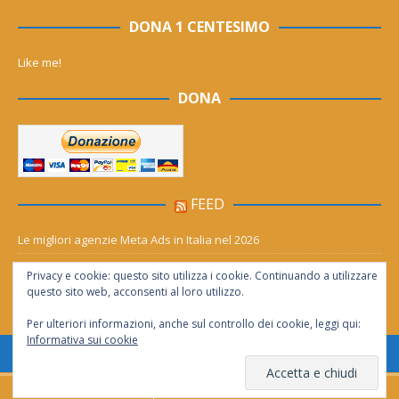
DONA 1 CENTESIMO
Like me!
DONA
FEED
Le migliori agenzie Meta Ads in Italia nel 2026
Aia Syensqo, il rinnovo divide: stop al cC6O4 dal 2027, ma i comitati
Privacy e cookie: questo sito utilizza i cookie. Continuando a utilizzare
chiedono “zero Pfas subito”
questo sito web, acconsenti al loro utilizzo.
Per ulteriori informazioni, anche sul controllo dei cookie, leggi qui:
Informativa sui cookie
Consentita la riproduzione solo se citata la fonte