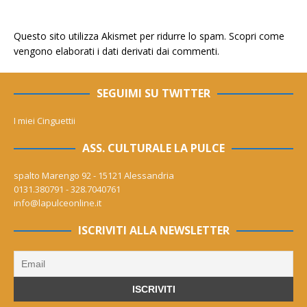
Questo sito utilizza Akismet per ridurre lo spam.
Scopri come
vengono elaborati i dati derivati dai commenti
.
SEGUIMI SU TWITTER
I miei Cinguettii
ASS. CULTURALE LA PULCE
spalto Marengo 92 - 15121 Alessandria
0131.380791 - 328.7040761
info@lapulceonline.it
ISCRIVITI ALLA NEWSLETTER