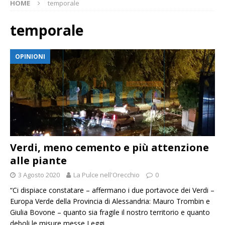
HOME
temporale
temporale
OPINIONI
Verdi, meno cemento e più attenzione
alle piante
3 Agosto 2020
La Pulce nell'Orecchio
0
“Ci dispiace constatare – affermano i due portavoce dei Verdi –
Europa Verde della Provincia di Alessandria: Mauro Trombin e
Giulia Bovone – quanto sia fragile il nostro territorio e quanto
deboli le misure messe
Leggi