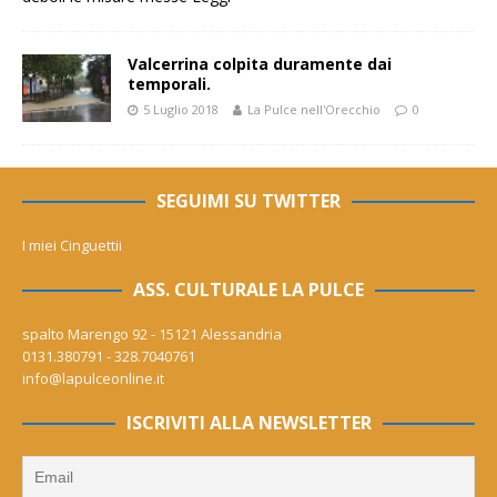
Valcerrina colpita duramente dai
temporali.
5 Luglio 2018
La Pulce nell'Orecchio
0
SEGUIMI SU TWITTER
I miei Cinguettii
ASS. CULTURALE LA PULCE
spalto Marengo 92 - 15121 Alessandria
0131.380791 - 328.7040761
info@lapulceonline.it
ISCRIVITI ALLA NEWSLETTER