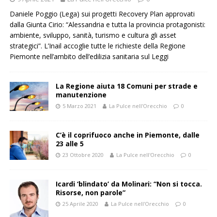
Daniele Poggio (Lega) sui progetti Recovery Plan approvati
dalla Giunta Cirio: “Alessandria e tutta la provincia protagonisti:
ambiente, sviluppo, sanità, turismo e cultura gli asset
strategici”. L’Inail accoglie tutte le richieste della Regione
Piemonte nell’ambito dell’edilizia sanitaria sul
Leggi
La Regione aiuta 18 Comuni per strade e
manutenzione
5 Marzo 2021
La Pulce nell'Orecchio
0
C’è il coprifuoco anche in Piemonte, dalle
23 alle 5
23 Ottobre 2020
La Pulce nell'Orecchio
0
Icardi ‘blindato’ da Molinari: “Non si tocca.
Risorse, non parole”
25 Aprile 2020
La Pulce nell'Orecchio
0