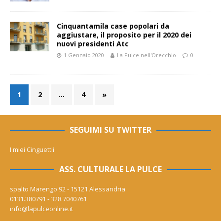
Cinquantamila case popolari da
aggiustare, il proposito per il 2020 dei
nuovi presidenti Atc
1 Gennaio 2020
La Pulce nell'Orecchio
0
1
2
…
4
»
SEGUIMI SU TWITTER
I miei Cinguettii
ASS. CULTURALE LA PULCE
spalto Marengo 92 - 15121 Alessandria
0131.380791 - 328.7040761
info@lapulceonline.it