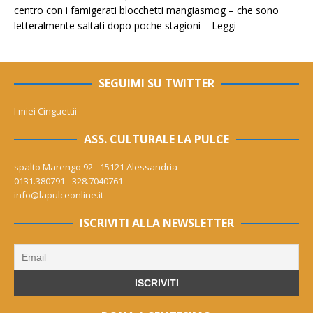
centro con i famigerati blocchetti mangiasmog – che sono
letteralmente saltati dopo poche stagioni –
Leggi
SEGUIMI SU TWITTER
I miei Cinguettii
ASS. CULTURALE LA PULCE
spalto Marengo 92 - 15121 Alessandria
0131.380791 - 328.7040761
info@lapulceonline.it
ISCRIVITI ALLA NEWSLETTER