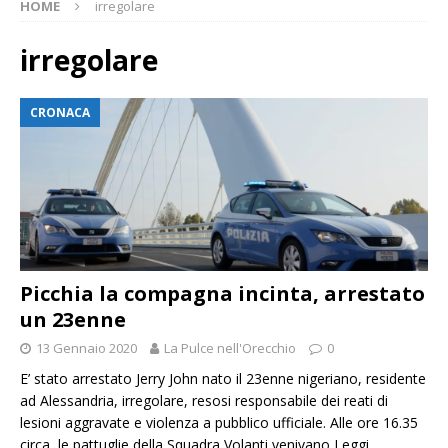
HOME
irregolare
irregolare
CRONACA
Picchia la compagna incinta, arrestato
un 23enne
13 Gennaio 2020
La Pulce nell'Orecchio
0
E’ stato arrestato Jerry John nato il 23enne nigeriano, residente
ad Alessandria, irregolare, resosi responsabile dei reati di
lesioni aggravate e violenza a pubblico ufficiale. Alle ore 16.35
circa, le pattuglie della Squadra Volanti venivano
Leggi