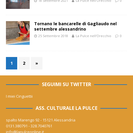
18 Settembre 2021
La Pulce nell'Orecchio
0
Tornano le bancarelle di Gagliaudo nel
settembre alessandrino
25 Settembre 2018
La Pulce nell'Orecchio
0
1
2
»
SEGUIMI SU TWITTER
I miei Cinguettii
ASS. CULTURALE LA PULCE
spalto Marengo 92 - 15121 Alessandria
0131.380791 - 328.7040761
info@lapulceonline.it