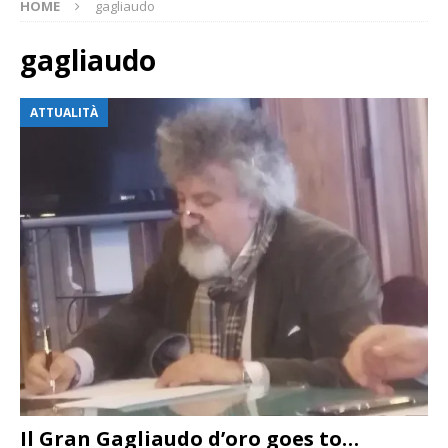
HOME
gagliaudo
gagliaudo
ATTUALITÀ
Il Gran Gagliaudo d’oro goes to…