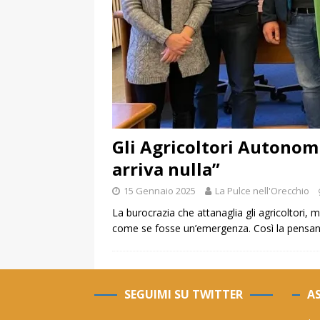
Gli Agricoltori Autonomi 
arriva nulla”
15 Gennaio 2025
La Pulce nell'Orecchio
La burocrazia che attanaglia gli agricoltori, 
come se fosse un’emergenza. Così la pensan
SEGUIMI SU TWITTER
AS