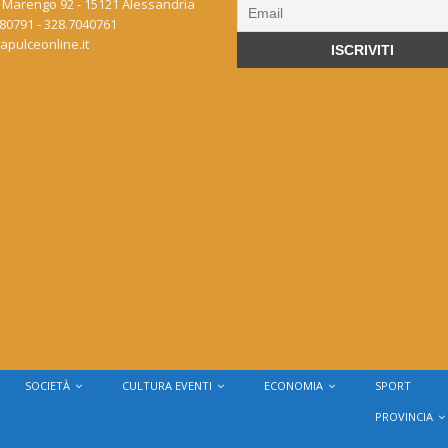
 Marengo 92 - 15121 Alessandria
80791 - 328.7040761
apulceonline.it
SOCIETÀ
CULTURA EVENTI
ECONOMIA
SPORT
PROVINCIA