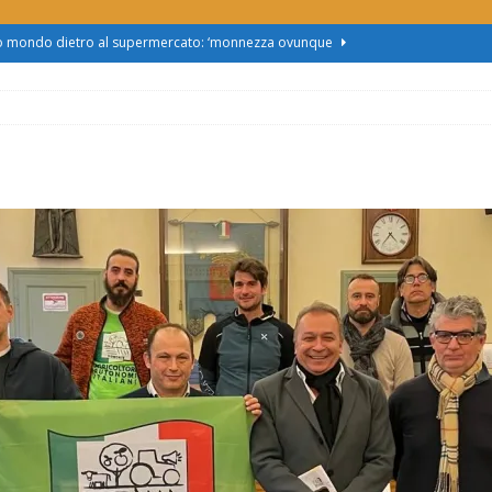
zo mondo dietro al supermercato: ‘monnezza ovunque
us 2, Roggero (Lega): “Il Comune sapeva da novembre, non ci
obus al Cristo: la Linea 2 trasloca in Corso Marx. Insorgono i
accolta firme”
ATTUALITÀ
asferimento da Torino al Pam di Alessandria: “Ci vogliono
UALITÀ
enz’acqua, il sindaco esplode: “Comunicazione vergognosa,
TTUALITÀ