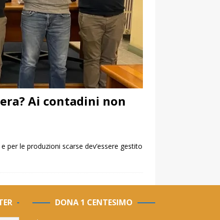
liera? Ai contadini non
o e per le produzioni scarse dev’essere gestito
TER
DONA 1 CENTESIMO