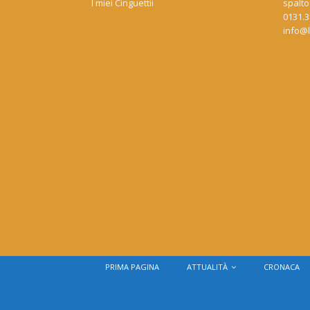
I miei Cinguettii
spalto
0131.3
info@l
PRIMA PAGINA
ATTUALITÀ
CRONACA