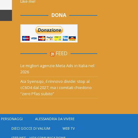
Like me!
DONA
FEED
Le migliori agenzie Meta Ads in Italia nel
2026
Aia Syensqo, il rinnovo divide: stop al
cC6O4 dal 2027, ma i comitati chiedono
“zero Pfas subito”
PERSONAGGI
ALESSANDRIA DA VIVERE
DIECI GOCCE DI VALIUM
WEB TV
ITER NET – VOX COMUNICAZIONE