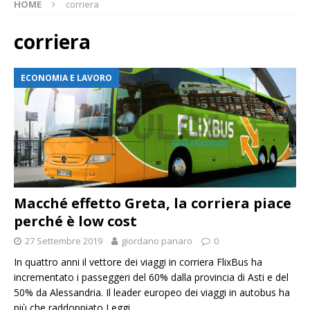
HOME
corriera
corriera
ECONOMIA E LAVORO
Macché effetto Greta, la corriera piace
perché è low cost
27 Settembre 2019
giordano panaro
0
In quattro anni il vettore dei viaggi in corriera FlixBus ha
incrementato i passeggeri del 60% dalla provincia di Asti e del
50% da Alessandria. Il leader europeo dei viaggi in autobus ha
più che raddoppiato
Leggi