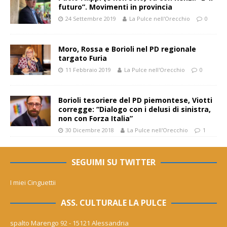
futuro”. Movimenti in provincia
24 Settembre 2019
La Pulce nell'Orecchio
0
Moro, Rossa e Borioli nel PD regionale
targato Furia
11 Febbraio 2019
La Pulce nell'Orecchio
0
Borioli tesoriere del PD piemontese, Viotti
corregge: “Dialogo con i delusi di sinistra,
non con Forza Italia”
30 Dicembre 2018
La Pulce nell'Orecchio
1
SEGUIMI SU TWITTER
I miei Cinguettii
ASS. CULTURALE LA PULCE
spalto Marengo 92 - 15121 Alessandria