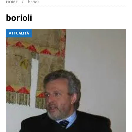
HOME
borioli
borioli
ATTUALITÀ