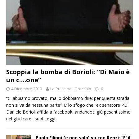
Scoppia la bomba di Borioli: “Di Maio è
un c….one”
4 Dicembre 2019
La Pulce nell'Orecchio
0
“Ci abbiamo provato, ma lo dobbiamo dire: per questa strada
non si va da nessuna parte”. E’ lo sfogo che l’ex senatore PD
Daniele Borioli affida a facebook, andandoci giù pesantissimo
nel giudicare i suoi
Leggi
Paolo Filippi (e non solo) va con Renzi: “E’ il