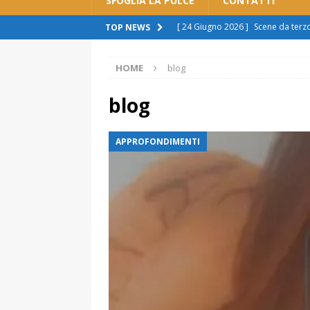
SFOGLIA LA PULCE
CONTATTI
[ 24 Giugno 2026 ]
Scene da ter
TOP NEWS
ATTUALITÀ
HOME
blog
[ 11 Giugno 2026 ]
Spostamento b
sono scuse”
ATTUALITÀ
blog
[ 8 Giugno 2026 ]
Rivoluzione aut
APPROFONDIMENTI
cittadini: “Imposizione, pronti a r
[ 7 Giugno 2026 ]
Polemica sul tr
spingere al licenziamento”
ATT
[ 29 Giugno 2026 ]
Alessandria s
manca il rispetto per la città”.
A