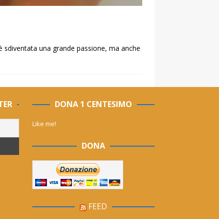
hé è sdiventata una grande passione, ma anche
TER
DONA 1 CENTESIMO
Like me!
DONA
FEED