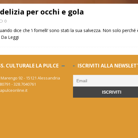
elizia per occhi e gola
0
quando dice che ‘i fornelli’ sono stati la sua salvezza. Non solo perc
. Da
Leggi
S. CULTURALE LA PULCE
ISCRIVITI ALLA NEWSLET
 Marengo 92 - 15121 Alessandria
80791 - 328.7040761
apulceonline.it