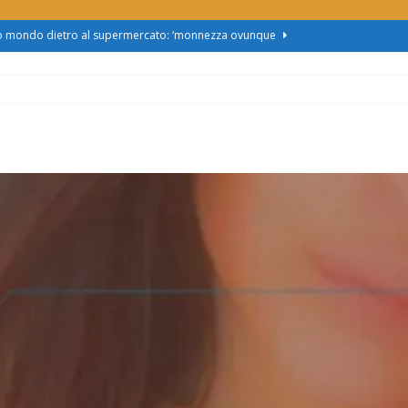
zo mondo dietro al supermercato: ‘monnezza ovunque
us 2, Roggero (Lega): “Il Comune sapeva da novembre, non ci
obus al Cristo: la Linea 2 trasloca in Corso Marx. Insorgono i
accolta firme”
ATTUALITÀ
asferimento da Torino al Pam di Alessandria: “Ci vogliono
UALITÀ
enz’acqua, il sindaco esplode: “Comunicazione vergognosa,
TTUALITÀ