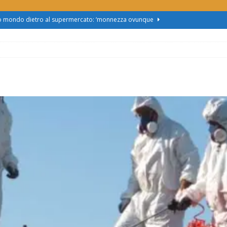
zo mondo dietro al supermercato: ‘monnezza ovunque
us 2, Roggero (Lega): “Il Comune sapeva da novembre, non ci
obus al Cristo: la Linea 2 trasloca in Corso Marx. Insorgono i
accolta firme”
ATTUALITÀ
asferimento da Torino al Pam di Alessandria: “Ci vogliono
UALITÀ
enz’acqua, il sindaco esplode: “Comunicazione vergognosa,
TTUALITÀ