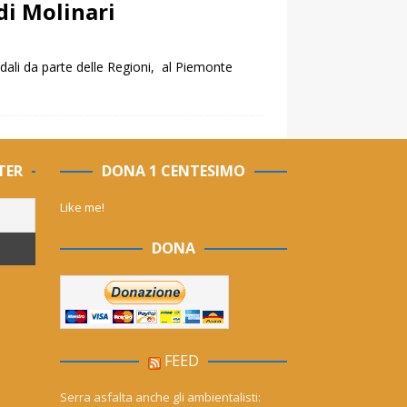
di Molinari
edali da parte delle Regioni, al Piemonte
TER
DONA 1 CENTESIMO
Like me!
DONA
FEED
Serra asfalta anche gli ambientalisti: