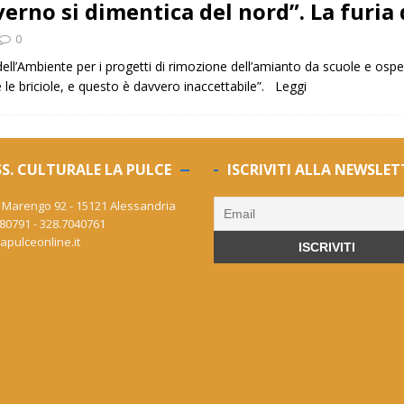
verno si dimentica del nord”. La furia 
0
 dell’Ambiente per i progetti di rimozione dell’amianto da scuole e osp
 le briciole, e questo è davvero inaccettabile”.
Leggi
S. CULTURALE LA PULCE
ISCRIVITI ALLA NEWSLET
 Marengo 92 - 15121 Alessandria
80791 - 328.7040761
apulceonline.it