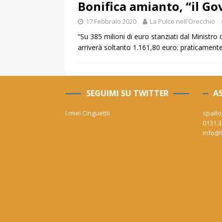
Bonifica amianto, “il Go
17 Febbraio 2020
La Pulce nell'Orecchio
“Su 385 milioni di euro stanziati dal Ministro
arriverà soltanto 1.161,80 euro: praticamente
SEGUIMI SU TWITTER
AS
I miei Cinguettii
spalto
0131.3
info@l