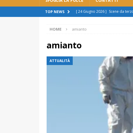
SFOGLIA LA PULCE
CONTATTI
[ 24 Giugno 2026 ]
Scene da ter
TOP NEWS
ATTUALITÀ
HOME
amianto
[ 11 Giugno 2026 ]
Spostamento b
sono scuse”
ATTUALITÀ
amianto
[ 8 Giugno 2026 ]
Rivoluzione aut
ATTUALITÀ
cittadini: “Imposizione, pronti a r
[ 7 Giugno 2026 ]
Polemica sul tr
spingere al licenziamento”
ATT
[ 29 Giugno 2026 ]
Alessandria s
manca il rispetto per la città”.
A