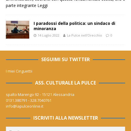
parte integrante
Leggi
I paradossi della politica: un sindaco di
minoranza
14 Luglio 2022
La Pulce nell'Orecchio
0
SEGUIMI SU TWITTER
I miei Cinguettii
ASS. CULTURALE LA PULCE
spalto Marengo 92 - 15121 Alessandria
0131.380791 - 328.7040761
info@lapulceonline.it
ISCRIVITI ALLA NEWSLETTER