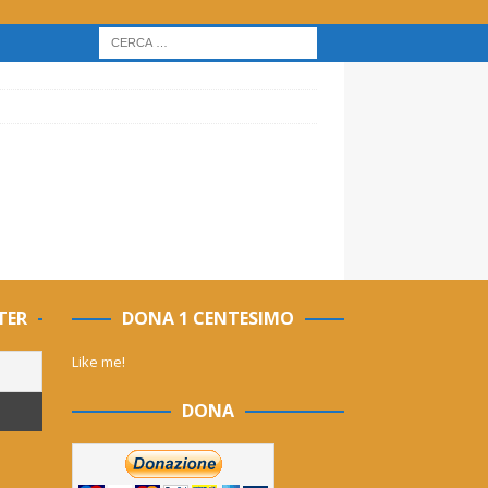
TER
DONA 1 CENTESIMO
Like me!
DONA