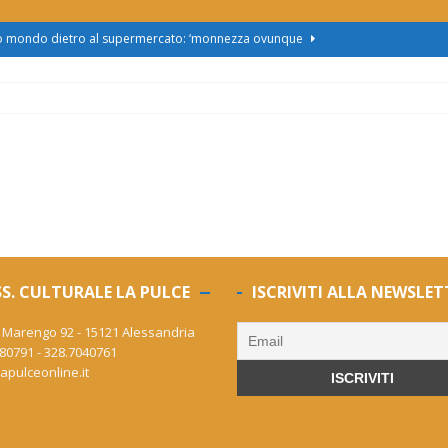
zo mondo dietro al supermercato: ‘monnezza ovunque
us 2, Roggero (Lega): “Il Comune sapeva da novembre, non ci
obus al Cristo: la Linea 2 trasloca in Corso Marx. Insorgono i
accolta firme”
ATTUALITÀ
asferimento da Torino al Pam di Alessandria: “Ci vogliono
UALITÀ
S. CULTURALE LA PULCE
ISCRIVITI ALLA NEWSLET
enz’acqua, il sindaco esplode: “Comunicazione vergognosa,
 Marengo 92 - 15121 Alessandria
TTUALITÀ
80791 - 328.7040761
apulceonline.it