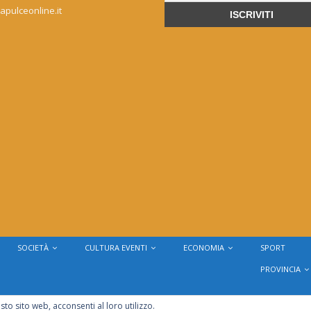
apulceonline.it
SOCIETÀ
CULTURA EVENTI
ECONOMIA
SPORT
PROVINCIA
sto sito web, acconsenti al loro utilizzo.