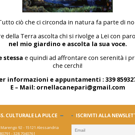
Tutto ciò che ci circonda in natura fa parte di noi
 della Terra ascolta chi si rivolge a Lei con par
nel mio giardino e ascolta la sua voce.
e stessa
e quindi ad affrontare con serenità i p
che cerchi!
er informazioni e appuntamenti : 339 85932
E – Mail: ornellacanepari@gmail.com
S. CULTURALE LA PULCE
ISCRIVITI ALLA NEWSLET
 Marengo 92 - 15121 Alessandria
80791 - 328.7040761