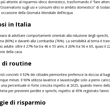
e più attente al risparmio idrico domestico, trasformando il “fare atten
l’“Osservatorio sugli usi e consumi idrici in ambito domestico” di Soda
n occasione della Giornata Mondiale dell’Acqua.
si in Italia
hiara di adottare comportamenti orientati alla riduzione degli sprechi,
agna (80%) e davanti alla Lombardia (76%). La sensibilità al tema è t
ù adulte: oltre il 27% ha tra 46 e 55 anni, il 26% tra 56 e 65, quasi il
one della casa.
 di routine
sti concreti: il 92% dei cittadini piemontesi preferisce la doccia al bag
inque minuti. Il 90% utilizza lavatrice e lavastoviglie solo a pieno cari
a, una percentuale in forte crescita rispetto al 2025, quando meno del
tteria per prevenire perdite e sprechi, rispetto al 45% registrato l’ann
gie di risparmio