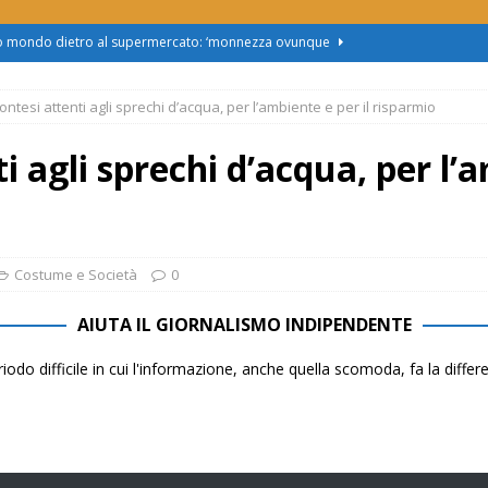
zo mondo dietro al supermercato: ‘monnezza ovunque
ontesi attenti agli sprechi d’acqua, per l’ambiente e per il risparmio
us 2, Roggero (Lega): “Il Comune sapeva da novembre, non ci
i agli sprechi d’acqua, per l’a
obus al Cristo: la Linea 2 trasloca in Corso Marx. Insorgono i
accolta firme”
ATTUALITÀ
asferimento da Torino al Pam di Alessandria: “Ci vogliono
Costume e Società
0
UALITÀ
AIUTA IL GIORNALISMO INDIPENDENTE
enz’acqua, il sindaco esplode: “Comunicazione vergognosa,
iodo difficile in cui l'informazione, anche quella scomoda, fa la diffe
TTUALITÀ