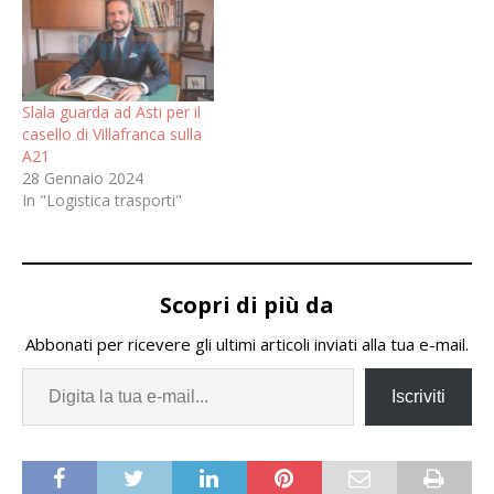
delle infrastrutture e
trasporti. Poi verrà avviato
il confronto con il
concessionario per la
progettazione. Stiamo
Slala guarda ad Asti per il
lavorando alla redazione
casello di Villafranca sulla
di…
A21
28 Gennaio 2024
In "Logistica trasporti"
Scopri di più da
Abbonati per ricevere gli ultimi articoli inviati alla tua e-mail.
Iscriviti