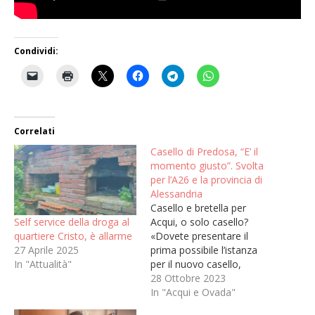
Condividi:
Correlati
Casello di Predosa, “E’ il
momento giusto”. Svolta
per l’A26 e la provincia di
Alessandria
Casello e bretella per
Self service della droga al
Acqui, o solo casello?
quartiere Cristo, è allarme
«Dovete presentare il
27 Aprile 2025
prima possibile l’istanza
In "Attualità"
per il nuovo casello,
completata dagli studi e
28 Ottobre 2023
dalle analisi che avete
In "Acqui e Ovada"
svolto finora, al Ministero