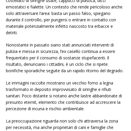
costellato di siringhe usate, cappucci di plastica, lacci
emostatici e fialette. Un contesto che rende pericoloso anche
solo attraversare l’area: basta un passo falso, spiegano
durante il controllo, per pungersi o entrare in contatto con
materiale potenzialmente infetto nascosto tra erbacce e
detriti.
Nonostante in passato siano stati annunciati interventi di
pulizia e messa in sicurezza, l’ex casello continua a essere
frequentato per il consumo di sostanze stupefacenti. Il
risultato, denunciano i cittadini, è un ciclo che si ripete:
bonifiche sporadiche seguite da un rapido ritorno del degrado.
Le immagini raccolte mostrano un vecchio forno a legna
trasformato in deposito improvvisato di siringhe e rifiuti
sanitari. Poco distante si notano anche lastre abbandonate di
presunto eternit, elemento che contribuisce ad accrescere la
percezione di incuria e rischio ambientale.
La preoccupazione riguarda non solo chi attraversa la zona
per necessità, ma anche proprietari di cani e famiglie che