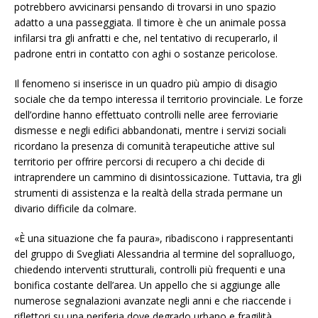
potrebbero avvicinarsi pensando di trovarsi in uno spazio
adatto a una passeggiata. Il timore è che un animale possa
infilarsi tra gli anfratti e che, nel tentativo di recuperarlo, il
padrone entri in contatto con aghi o sostanze pericolose.
Il fenomeno si inserisce in un quadro più ampio di disagio
sociale che da tempo interessa il territorio provinciale. Le forze
dell’ordine hanno effettuato controlli nelle aree ferroviarie
dismesse e negli edifici abbandonati, mentre i servizi sociali
ricordano la presenza di comunità terapeutiche attive sul
territorio per offrire percorsi di recupero a chi decide di
intraprendere un cammino di disintossicazione. Tuttavia, tra gli
strumenti di assistenza e la realtà della strada permane un
divario difficile da colmare.
«È una situazione che fa paura», ribadiscono i rappresentanti
del gruppo di Svegliati Alessandria al termine del sopralluogo,
chiedendo interventi strutturali, controlli più frequenti e una
bonifica costante dell’area. Un appello che si aggiunge alle
numerose segnalazioni avanzate negli anni e che riaccende i
riflettori su una periferia dove degrado urbano e fragilità