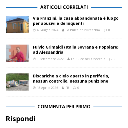
ARTICOLI CORRELATI
Via Franzini, la casa abbandonata è luogo
per abusivi e delinquenti
4 Giugno 2024
La Pulce nell'Orecchio
0
Fulvio Grimaldi (Italia Sovrana e Popolare)
ad Alessandria
9 Settembre 2022
La Pulce nell'Orecchio
0
Discariche a cielo aperto in periferia,
nessun controllo, nessuna punizione
18 Aprile 2026
FB
0
COMMENTA PER PRIMO
Rispondi