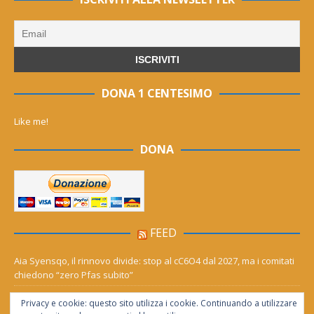
DONA 1 CENTESIMO
Like me!
DONA
FEED
Aia Syensqo, il rinnovo divide: stop al cC6O4 dal 2027, ma i comitati
chiedono “zero Pfas subito”
Derthona ripescato in serie D: Grigi, Valenzana e Leoncelli ne
Privacy e cookie: questo sito utilizza i cookie. Continuando a utilizzare
girone A