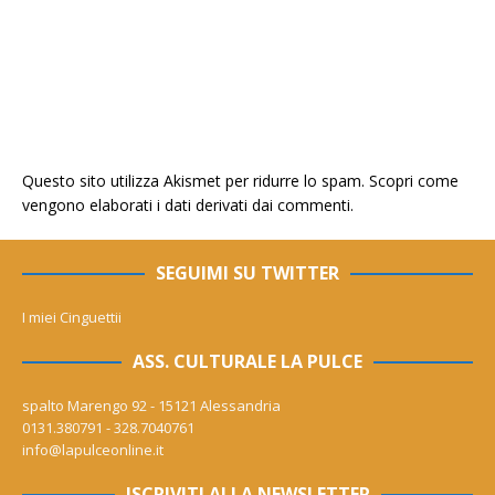
Questo sito utilizza Akismet per ridurre lo spam.
Scopri come
vengono elaborati i dati derivati dai commenti
.
SEGUIMI SU TWITTER
I miei Cinguettii
ASS. CULTURALE LA PULCE
spalto Marengo 92 - 15121 Alessandria
0131.380791 - 328.7040761
info@lapulceonline.it
ISCRIVITI ALLA NEWSLETTER